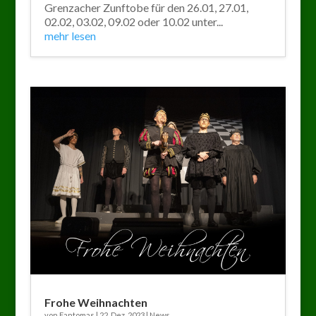
Grenzacher Zunftobe für den 26.01, 27.01,
02.02, 03.02, 09.02 oder 10.02 unter...
mehr lesen
Frohe Weihnachten
von
Fantomas
|
22. Dez. 2023
|
News