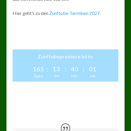
Hier geht’s zu den
Zunftobe-Terminen 2027.
Zunftobepremiere ist in:
165
:
13
:
40
:
01
Tag(e)
Std
Min
Sek