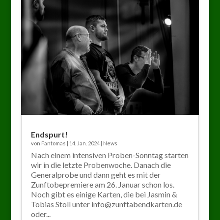
Endspurt!
von
Fantomas
|
14. Jan. 2024
|
News
Nach einem intensiven Proben-Sonntag starten
wir in die letzte Probenwoche. Danach die
Generalprobe und dann geht es mit der
Zunftobepremiere am 26. Januar schon los.
Noch gibt es einige Karten, die bei Jasmin &
Tobias Stoll unter info@zunftabendkarten.de
oder...