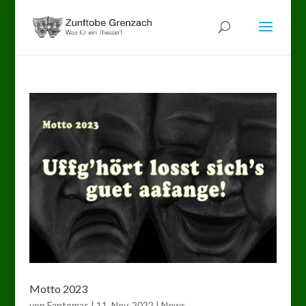
Motto 2023
von
Fantomas
|
11. Nov. 2022
|
News