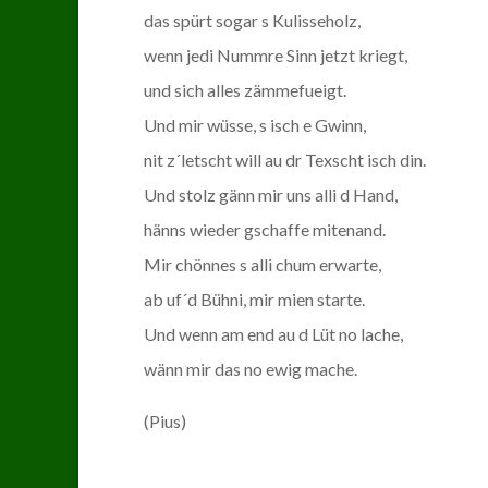
das spürt sogar s Kulisseholz,
wenn jedi Nummre Sinn jetzt kriegt,
und sich alles zämmefueigt.
Und mir wüsse, s isch e Gwinn,
nit z´letscht will au dr Texscht isch din.
Und stolz gänn mir uns alli d Hand,
hänns wieder gschaffe mitenand.
Mir chönnes s alli chum erwarte,
ab uf´d Bühni, mir mien starte.
Und wenn am end au d Lüt no lache,
wänn mir das no ewig mache.
(Pius)