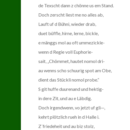
de Texscht dann z chönne us em Stand.
Doch zerscht liest me no alles ab,
Lauft uf d Bühni, wieder drab,
duet büffle, hirne, lerne, bickle,
e mänggs mol au oft ummezickle-
wenn d Regie voll Euphorie-
sait, „Chömmet, hautet nomol dri-
au wenns scho schuurig spot am Obe,
dient das Stückli nomol probe.“
S git huffe duurenand und hektig-
in dere Zit, und au e Läbdig.
Doch irgendwenn, vo jetzt uf gli—,
kehrt plötzlich rueh in d Halle i.
Z´friedeheit und au biz stolz,