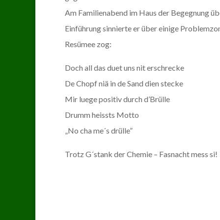
Am Familienabend im Haus der Begegnung übern
Einführung sinnierte er über einige Problemz
Resümee zog:
Doch all das duet uns nit erschrecke
De Chopf niä in de Sand dien stecke
Mir luege positiv durch d’Brülle
Drumm heissts Motto
„No cha me´s drülle”
Trotz G´stank der Chemie – Fasnacht mess si!