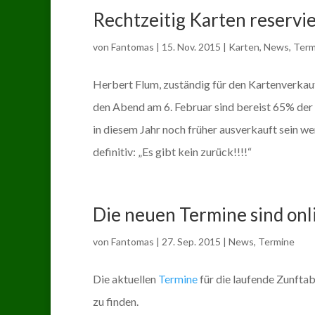
Rechtzeitig Karten reservi
von
Fantomas
|
15. Nov. 2015
|
Karten
,
News
,
Term
Herbert Flum, zuständig für den Kartenverkauf,
den Abend am 6. Februar sind bereist 65% der K
in diesem Jahr noch früher ausverkauft sein we
definitiv: „Es gibt kein zurück!!!!“
Die neuen Termine sind onl
von
Fantomas
|
27. Sep. 2015
|
News
,
Termine
Die aktuellen
Termine
für die laufende Zunft
zu finden.