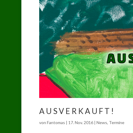
A U S V E R K A U F T !
von
Fantomas
|
17. Nov. 2016
|
News
,
Termine