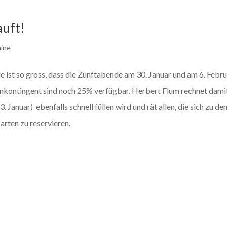
uft!
ine
 ist so gross, dass die Zunftabende am 30. Januar und am 6. Febr
nkontingent sind noch 25% verfügbar. Herbert Flum rechnet damit
anuar) ebenfalls schnell füllen wird und rät allen, die sich zu de
rten zu reservieren.