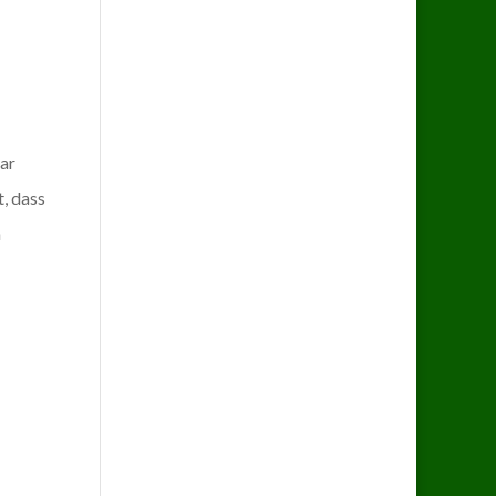
uar
, dass
n