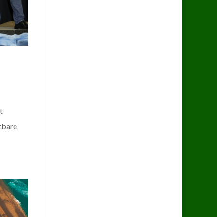
t
rtbare