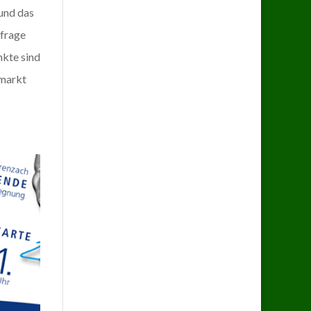
 und das
hfrage
nkte sind
smarkt