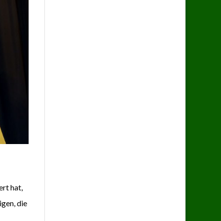
rt hat,
gen, die