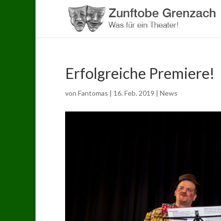
Erfolgreiche Premiere!
von
Fantomas
|
16. Feb. 2019
|
News