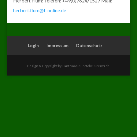
Herbert Flum: Telefon: +49(0)7624/1527 Mail:
herbert.flum@t-online.de
Login
Impressum
Datenschutz
Design & Copyright by Fantomas Zunftobe Grenzach.